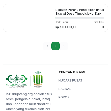
Bantuan Perahu Pendidikan untuk
Siswa/i Desa Timbulsloko, Kab.
Demak
Terkumpul
Sisa Hari
Rp. 1.130.000,00
0
‹
1
›
TENTANG KAMI
NUCARE PUSAT
BAZNAS
lazisnujateng.org adalah situs
POROZ
resmi pengelola Zakat, Infaq
dan Shadaqah milik Nahdlatul
Ulama yang dikelola oleh PW