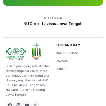
MITRA KAMI
NU Care - Lazisnu Jawa Tengah
TENTANG KAMI
NUCARE PUSAT
BAZNAS
lazisnujateng.org adalah situs
POROZ
resmi pengelola Zakat, Infaq
dan Shadaqah milik Nahdlatul
Ulama yang dikelola oleh PW
LAZISNU Jawa Tengah atau
NU Care - Lazisnu Cabang
Jawa Tengah.