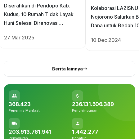
Diserahkan di Pendopo Kab.
Kolaborasi LAZISNU
Kudus, 10 Rumah Tidak Layak
Nojorono Salurkan 
Huni Selesai Direnovasi
Dana untuk Bedah 1
LAZISNU dan Nojorono
Layak Huni
27 Mar 2025
10 Dec 2024
Berita lainnya
368.423
236.131.506.389
Penerima Manfaat
Penghimpunan
203.913.761.941
1.442.277
Penyaluran
Donatur