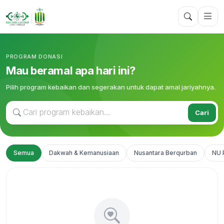
PROGRAM DONASI
Mau beramal apa hari ini?
Pilih program kebaikan dan segerakan untuk dapat amal jariyahnya.
Cari
Semua
Dakwah & Kemanusiaan
Nusantara Berqurban
NU 