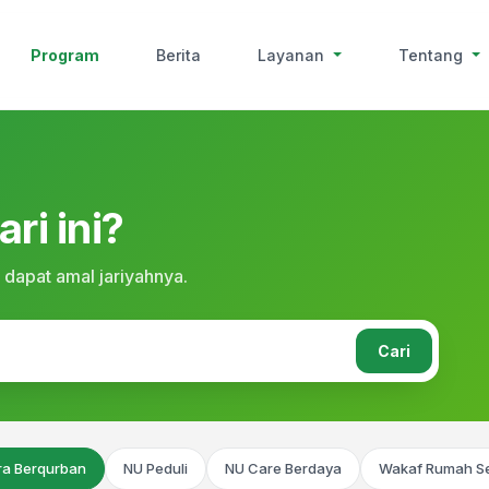
Program
Berita
Layanan
Tentang
ri ini?
 dapat amal jariyahnya.
Cari
ra Berqurban
NU Peduli
NU Care Berdaya
Wakaf Rumah Se