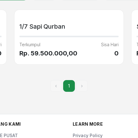
1/7 Sapi Qurban
i
Terkumpul
Sisa Hari
0
Rp. 59.500.000,00
0
‹
1
›
NG KAMI
LEARN MORE
E PUSAT
Privacy Policy