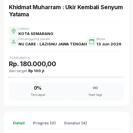
Khidmat Muharram : Ukir Kembali Senyum
Yatama
Lokasi
KOTA SEMARANG
Penanggung jawab
Mulai
NU CARE - LAZISNU JAWA TENGAH
13 Jun 2026
TERKUMPUL
Rp. 180.000,00
dari target
Rp 100 jt
0%
Tercapai
Hari lagi
Detail
Progres (0)
Donatur (4)